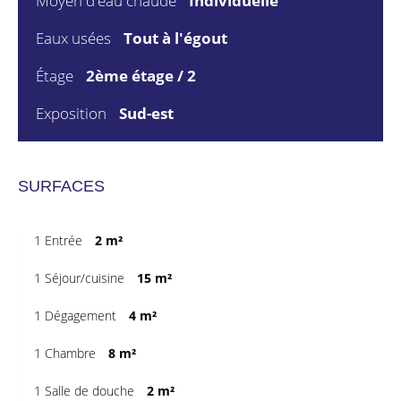
Moyen d'eau chaude
Individuelle
Eaux usées
Tout à l'égout
Étage
2ème étage / 2
Exposition
Sud-est
SURFACES
1 Entrée
2 m²
1 Séjour/cuisine
15 m²
1 Dégagement
4 m²
1 Chambre
8 m²
1 Salle de douche
2 m²